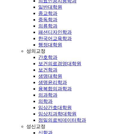
의료인공지능학과
일반대학원
종교학과
중독학과
의류학과
패션디자인학과
한국어교육학과
행정대학원
성의교정
간호학과
보건의료경영대학원
보건학과
생명대학원
생명윤리학과
융복합의과학과
의과학과
의학과
임상간호대학원
임상치과학대학원
정밀의료빅데이터학과
성신교정
신학과