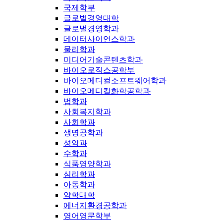
국제학부
글로벌경영대학
글로벌경영학과
데이터사이언스학과
물리학과
미디어기술콘텐츠학과
바이오로직스공학부
바이오메디컬소프트웨어학과
바이오메디컬화학공학과
법학과
사회복지학과
사회학과
생명공학과
성악과
수학과
식품영양학과
심리학과
아동학과
약학대학
에너지환경공학과
영어영문학부