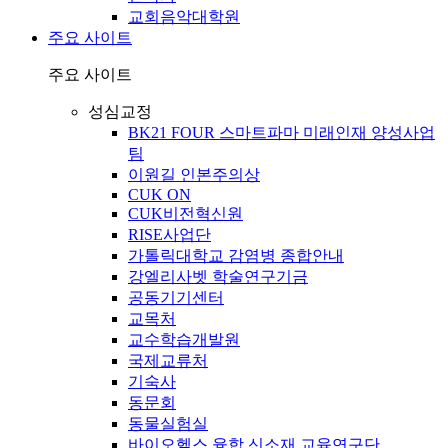
교회음악대학원
주요 사이트
주요 사이트
성심교정
BK21 FOUR 스마트파마 미래인재 양성사업
팀
이원길 인본주의상
CUK ON
CUK비전혁신원
RISE사업단
가톨릭대학교 감염병 종합안내
강엘리사벳 학술연구기금
공동기기센터
교목처
교수학습개발원
국제교류처
기숙사
동문회
동물실험실
바이오헬스 융합 신소재 교육연구단