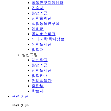
공동연구지원센터
기숙사
발전기금
산학협력단
실험동물연구실
예비군
옴니버스파크
의과대학 학사정보
의학도서관
입학처
성신교정
대신학교
발전기금
신학도서관
입학안내
전례박물관
출판부
학보사
관련 기관
관련 기관