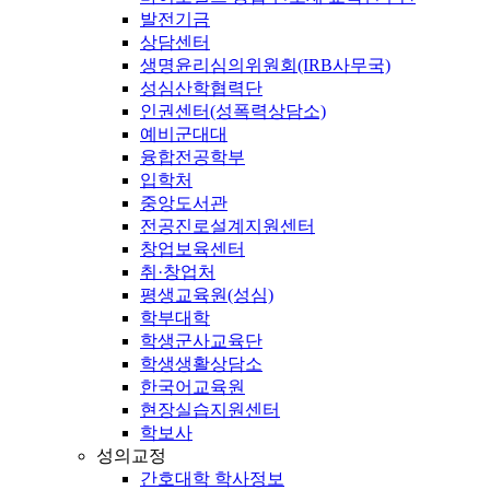
발전기금
상담센터
생명윤리심의위원회(IRB사무국)
성심산학협력단
인권센터(성폭력상담소)
예비군대대
융합전공학부
입학처
중앙도서관
전공진로설계지원센터
창업보육센터
취·창업처
평생교육원(성심)
학부대학
학생군사교육단
학생생활상담소
한국어교육원
현장실습지원센터
학보사
성의교정
간호대학 학사정보