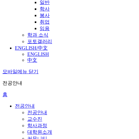
일반
학사
봉사
취업
임용
학과 소식
포토갤러리
ENGLISH/中文
ENGLISH
中文
모바일메뉴 닫기
전공안내
홈
전공안내
전공안내
교수진
학사과정
대학원소개
커뮤니티