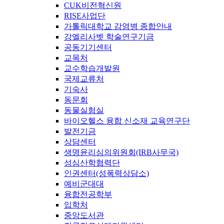
CUK비전혁신원
RISE사업단
가톨릭대학교 감염병 종합안내
강엘리사벳 학술연구기금
공동기기센터
교목처
교수학습개발원
국제교류처
기숙사
동문회
동물실험실
바이오헬스 융합 신소재 교육연구단
발전기금
상담센터
생명윤리심의위원회(IRB사무국)
성심산학협력단
인권센터(성폭력상담소)
예비군대대
융합전공학부
입학처
중앙도서관