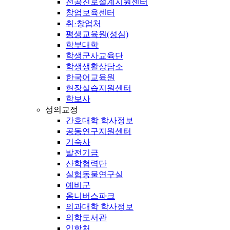
전공진로설계지원센터
창업보육센터
취·창업처
평생교육원(성심)
학부대학
학생군사교육단
학생생활상담소
한국어교육원
현장실습지원센터
학보사
성의교정
간호대학 학사정보
공동연구지원센터
기숙사
발전기금
산학협력단
실험동물연구실
예비군
옴니버스파크
의과대학 학사정보
의학도서관
입학처