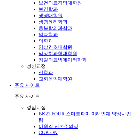
보건의료경영대학원
보건학과
생명대학원
생명윤리학과
융복합의과학과
의과학과
의학과
임상간호대학원
임상치과학대학원
정밀의료빅데이터학과
성신교정
신학과
교회음악대학원
주요 사이트
주요 사이트
성심교정
BK21 FOUR 스마트파마 미래인재 양성사업
팀
이원길 인본주의상
CUK ON