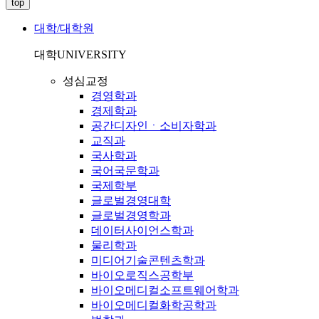
top
대학/대학원
대학
UNIVERSITY
성심교정
경영학과
경제학과
공간디자인ㆍ소비자학과
교직과
국사학과
국어국문학과
국제학부
글로벌경영대학
글로벌경영학과
데이터사이언스학과
물리학과
미디어기술콘텐츠학과
바이오로직스공학부
바이오메디컬소프트웨어학과
바이오메디컬화학공학과