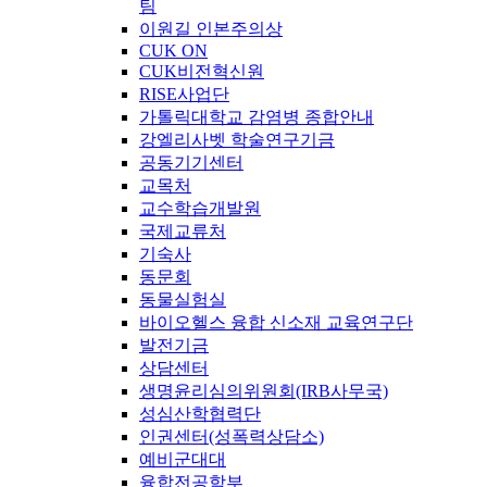
팀
이원길 인본주의상
CUK ON
CUK비전혁신원
RISE사업단
가톨릭대학교 감염병 종합안내
강엘리사벳 학술연구기금
공동기기센터
교목처
교수학습개발원
국제교류처
기숙사
동문회
동물실험실
바이오헬스 융합 신소재 교육연구단
발전기금
상담센터
생명윤리심의위원회(IRB사무국)
성심산학협력단
인권센터(성폭력상담소)
예비군대대
융합전공학부