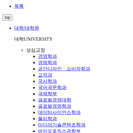
목록
top
대학/대학원
대학
UNIVERSITY
성심교정
경영학과
경제학과
공간디자인ㆍ소비자학과
교직과
국사학과
국어국문학과
국제학부
글로벌경영대학
글로벌경영학과
데이터사이언스학과
물리학과
미디어기술콘텐츠학과
바이오로직스공학부