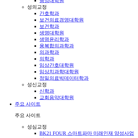
행정대학원
성의교정
간호학과
보건의료경영대학원
보건학과
생명대학원
생명윤리학과
융복합의과학과
의과학과
의학과
임상간호대학원
임상치과학대학원
정밀의료빅데이터학과
성신교정
신학과
교회음악대학원
주요 사이트
주요 사이트
성심교정
BK21 FOUR 스마트파마 미래인재 양성사업