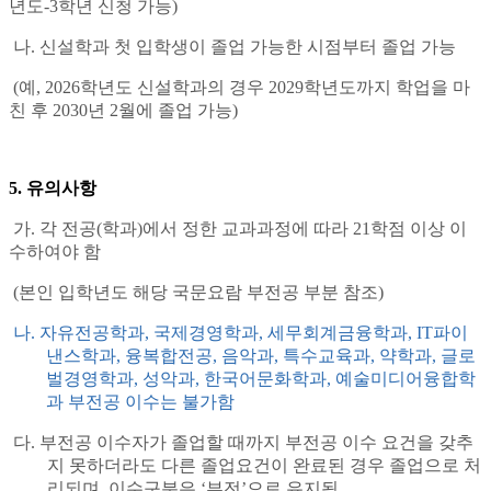
년도
-3
학년 신청 가능
)
나
.
신설학과 첫 입학생이 졸업 가능한 시점부터 졸업 가능
(
예
,
2026
학년도 신설학과의 경우
2029
학년도까지 학업을 마
친 후
2030
년
2
월에 졸업 가능
)
5.
유의사항
가
.
각 전공
(
학과
)
에서 정한 교과과정에 따라
21
학점 이상 이
수하여야 함
(
본인 입학년도 해당 국문요람 부전공 부분 참조
)
나
.
자유전공학과
,
국제경영학과
,
세무회계금융학과
, IT
파이
낸스학과
,
융복합전공
,
음악과
,
특수교육과
,
약학과
,
글로
벌경영학과
,
성악과
,
한국어문화학과
,
예술미디어융합학
과 부전공 이수는 불가함
다
.
부전공 이수자가 졸업할 때까지 부전공 이수 요건을 갖추
지 못하더라도 다른 졸업요건이 완료된 경우 졸업으로 처
리되며
,
이수구분은
‘
부전
’
으로 유지됨