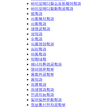
바이오메디컬소프트웨어학과
바이오메디컬화학공학과
법학과
사회복지학과
사회학과
생명공학과
성악과
수학과
식품영양학과
심리학과
아동학과
약학대학
에너지환경공학과
영어영문학부
융합전공학부
음악과
의류학과
의생명과학과
인공지능학과
일어일본문화학과
정보통신전자공학부