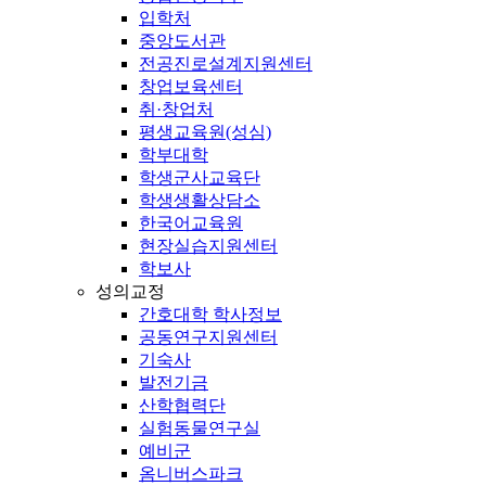
입학처
중앙도서관
전공진로설계지원센터
창업보육센터
취·창업처
평생교육원(성심)
학부대학
학생군사교육단
학생생활상담소
한국어교육원
현장실습지원센터
학보사
성의교정
간호대학 학사정보
공동연구지원센터
기숙사
발전기금
산학협력단
실험동물연구실
예비군
옴니버스파크