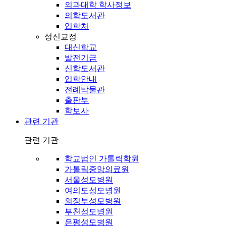
의과대학 학사정보
의학도서관
입학처
성신교정
대신학교
발전기금
신학도서관
입학안내
전례박물관
출판부
학보사
관련 기관
관련 기관
학교법인 가톨릭학원
가톨릭중앙의료원
서울성모병원
여의도성모병원
의정부성모병원
부천성모병원
은평성모병원