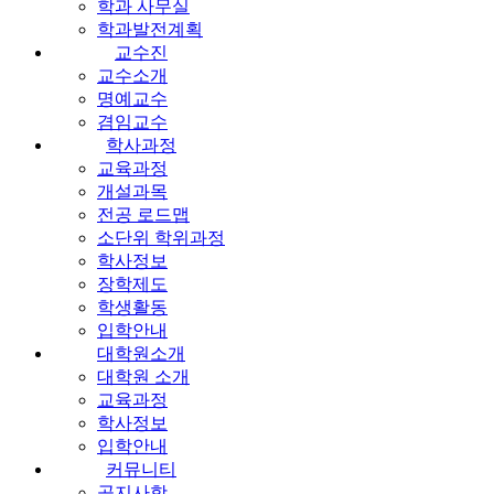
학과 사무실
학과발전계획
교수진
교수소개
명예교수
겸임교수
학사과정
교육과정
개설과목
전공 로드맵
소단위 학위과정
학사정보
장학제도
학생활동
입학안내
대학원소개
대학원 소개
교육과정
학사정보
입학안내
커뮤니티
공지사항