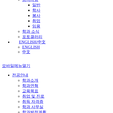
일반
학사
봉사
취업
임용
학과 소식
포토갤러리
ENGLISH/中文
ENGLISH
中文
모바일메뉴열기
전공안내
학과소개
학과연혁
교육목표
취업 및 진로
취득 자격증
학과 사무실
학과발전계획