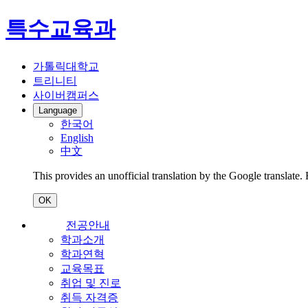
특수교육과
가톨릭대학교
트리니티
사이버캠퍼스
Language
한국어
English
中文
This provides an unofficial translation by the Google translate.
OK
전공안내
학과소개
학과연혁
교육목표
취업 및 진로
취득 자격증