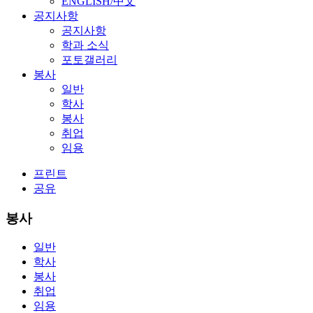
ENGLISH/中文
공지사항
공지사항
학과 소식
포토갤러리
봉사
일반
학사
봉사
취업
임용
프린트
공유
봉사
일반
학사
봉사
취업
임용