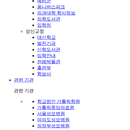
예비군
옴니버스파크
의과대학 학사정보
의학도서관
입학처
성신교정
대신학교
발전기금
신학도서관
입학안내
전례박물관
출판부
학보사
관련 기관
관련 기관
학교법인 가톨릭학원
가톨릭중앙의료원
서울성모병원
여의도성모병원
의정부성모병원