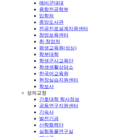
예비군대대
융합전공학부
입학처
중앙도서관
전공진로설계지원센터
창업보육센터
취·창업처
평생교육원(성심)
학부대학
학생군사교육단
학생생활상담소
한국어교육원
현장실습지원센터
학보사
성의교정
간호대학 학사정보
공동연구지원센터
기숙사
발전기금
산학협력단
실험동물연구실