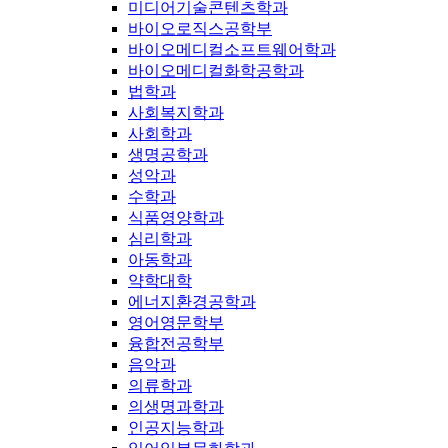
미디어기술콘텐츠학과
바이오로직스공학부
바이오메디컬소프트웨어학과
바이오메디컬화학공학과
법학과
사회복지학과
사회학과
생명공학과
성악과
수학과
식품영양학과
심리학과
아동학과
약학대학
에너지환경공학과
영어영문학부
융합전공학부
음악과
의류학과
의생명과학과
인공지능학과