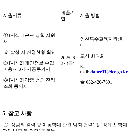
제출기
제출서류
제출 방법
한
① [서식1] 근로 장학 지원
인천특수교육지원센
서
터
※ 작성 시 신청현황 확인
교사 최다희
2025. 6.
② [서식2] 개인정보 수집·
27.(금)
E-
이용·제3자 제공동의서
mail:
dahee11@ice.go.kr
③ [서식3] 각종 범죄 전력
☎ 032-420-7691
조회 동의서
5. 참고 사항
① ‘성범죄 경력 및 아동학대 관련 범죄 전력’ 및 ‘장애인 학대
관련 범죄 등 경력’ 조회는