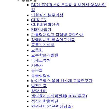
BK21 FOUR 스마트파마 미래인재 양성사업
팀
이원길 인본주의상
CUK ON
CUK비전혁신원
RISE사업단
가톨릭대학교 감염병 종합안내
강엘리사벳 학술연구기금
공동기기센터
교목처
교수학습개발원
국제교류처
기숙사
동문회
동물실험실
바이오헬스 융합 신소재 교육연구단
발전기금
상담센터
생명윤리심의위원회(IRB사무국)
성심산학협력단
인권센터(성폭력상담소)