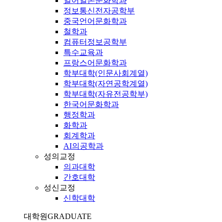
일어일본문화학과
정보통신전자공학부
중국언어문화학과
철학과
컴퓨터정보공학부
특수교육과
프랑스어문화학과
학부대학(인문사회계열)
학부대학(자연공학계열)
학부대학(자유전공학부)
한국어문화학과
행정학과
화학과
회계학과
AI의공학과
성의교정
의과대학
간호대학
성신교정
신학대학
대학원
GRADUATE