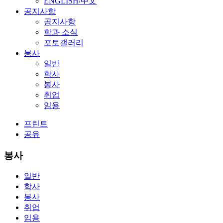
ENGLISH/中文
공지사항
공지사항
학과 소식
포토갤러리
봉사
일반
학사
봉사
취업
임용
프린트
공유
봉사
일반
학사
봉사
취업
임용