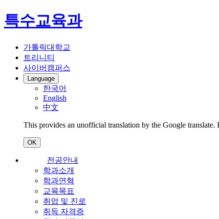
특수교육과
가톨릭대학교
트리니티
사이버캠퍼스
Language
한국어
English
中文
This provides an unofficial translation by the Google translate.
OK
전공안내
학과소개
학과연혁
교육목표
취업 및 진로
취득 자격증