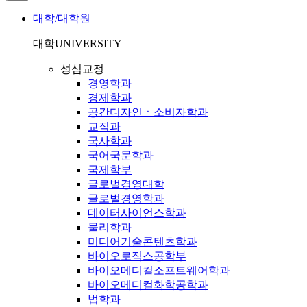
대학/대학원
대학
UNIVERSITY
성심교정
경영학과
경제학과
공간디자인ㆍ소비자학과
교직과
국사학과
국어국문학과
국제학부
글로벌경영대학
글로벌경영학과
데이터사이언스학과
물리학과
미디어기술콘텐츠학과
바이오로직스공학부
바이오메디컬소프트웨어학과
바이오메디컬화학공학과
법학과