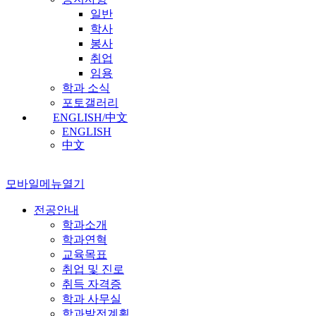
일반
학사
봉사
취업
임용
학과 소식
포토갤러리
ENGLISH/中文
ENGLISH
中文
모바일메뉴열기
전공안내
학과소개
학과연혁
교육목표
취업 및 진로
취득 자격증
학과 사무실
학과발전계획