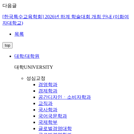
다음글
[한국특수교육학회] 2026년 하계 학술대회 개최 안내 (이화여
자대학교)
목록
top
대학/대학원
대학
UNIVERSITY
성심교정
경영학과
경제학과
공간디자인ㆍ소비자학과
교직과
국사학과
국어국문학과
국제학부
글로벌경영대학