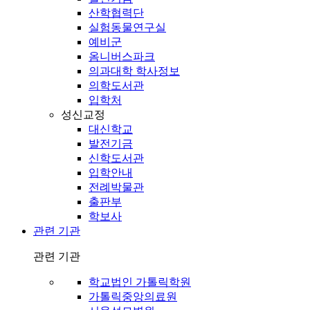
산학협력단
실험동물연구실
예비군
옴니버스파크
의과대학 학사정보
의학도서관
입학처
성신교정
대신학교
발전기금
신학도서관
입학안내
전례박물관
출판부
학보사
관련 기관
관련 기관
학교법인 가톨릭학원
가톨릭중앙의료원