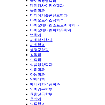
글로벌경영학과
데이터사이언스학과
물리학과
미디어기술콘텐츠학과
바이오로직스공학부
바이오메디컬소프트웨어학과
바이오메디컬화학공학과
법학과
사회복지학과
사회학과
생명공학과
성악과
수학과
식품영양학과
심리학과
아동학과
약학대학
에너지환경공학과
영어영문학부
융합전공학부
음악과
의류학과