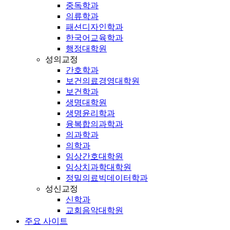
중독학과
의류학과
패션디자인학과
한국어교육학과
행정대학원
성의교정
간호학과
보건의료경영대학원
보건학과
생명대학원
생명윤리학과
융복합의과학과
의과학과
의학과
임상간호대학원
임상치과학대학원
정밀의료빅데이터학과
성신교정
신학과
교회음악대학원
주요 사이트