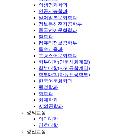
의생명과학과
인공지능학과
일어일본문화학과
정보통신전자공학부
중국언어문화학과
철학과
컴퓨터정보공학부
특수교육과
프랑스어문화학과
학부대학(인문사회계열)
학부대학(자연공학계열)
학부대학(자유전공학부)
한국어문화학과
행정학과
화학과
회계학과
AI의공학과
성의교정
의과대학
간호대학
성신교정