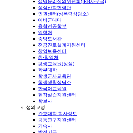
생명윤리심의위원회(IRB사무국)
성심산학협력단
인권센터(성폭력상담소)
예비군대대
융합전공학부
입학처
중앙도서관
전공진로설계지원센터
창업보육센터
취·창업처
평생교육원(성심)
학부대학
학생군사교육단
학생생활상담소
한국어교육원
현장실습지원센터
학보사
성의교정
간호대학 학사정보
공동연구지원센터
기숙사
발전기금