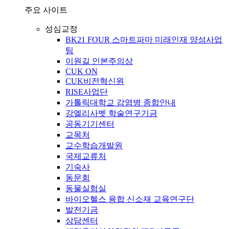
주요 사이트
성심교정
BK21 FOUR 스마트파마 미래인재 양성사업
팀
이원길 인본주의상
CUK ON
CUK비전혁신원
RISE사업단
가톨릭대학교 감염병 종합안내
강엘리사벳 학술연구기금
공동기기센터
교목처
교수학습개발원
국제교류처
기숙사
동문회
동물실험실
바이오헬스 융합 신소재 교육연구단
발전기금
상담센터