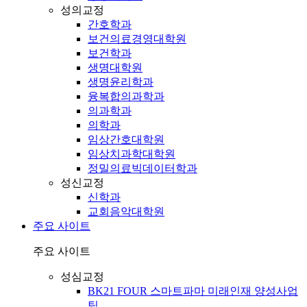
성의교정
간호학과
보건의료경영대학원
보건학과
생명대학원
생명윤리학과
융복합의과학과
의과학과
의학과
임상간호대학원
임상치과학대학원
정밀의료빅데이터학과
성신교정
신학과
교회음악대학원
주요 사이트
주요 사이트
성심교정
BK21 FOUR 스마트파마 미래인재 양성사업
팀