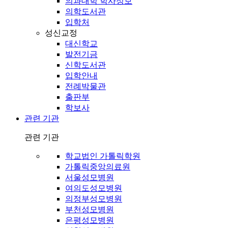
의과대학 학사정보
의학도서관
입학처
성신교정
대신학교
발전기금
신학도서관
입학안내
전례박물관
출판부
학보사
관련 기관
관련 기관
학교법인 가톨릭학원
가톨릭중앙의료원
서울성모병원
여의도성모병원
의정부성모병원
부천성모병원
은평성모병원