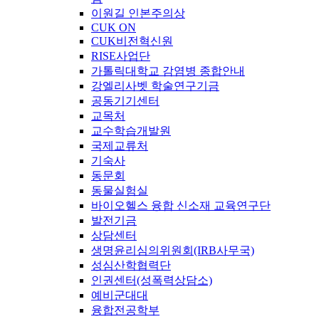
이원길 인본주의상
CUK ON
CUK비전혁신원
RISE사업단
가톨릭대학교 감염병 종합안내
강엘리사벳 학술연구기금
공동기기센터
교목처
교수학습개발원
국제교류처
기숙사
동문회
동물실험실
바이오헬스 융합 신소재 교육연구단
발전기금
상담센터
생명윤리심의위원회(IRB사무국)
성심산학협력단
인권센터(성폭력상담소)
예비군대대
융합전공학부